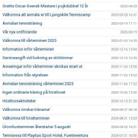
Grattis Oscar-Svensk Mästare i pojkdubbel 12 år
2025-04-23
Välkomna att anmäla er till Ljungskile Tenniscamp
2025-03-23 16:41
Anmälan tennisträning
2025-03-19 17:11
Vår nya ordförande
2025-03-19
Välkomna till vårterminen 2025
2025-01-05 16:35
Information inför vårterminen
2024-12-16 12:04
Serviceavgift vid bokning av strötimmar
2024-12-10 10:35
Aviseringar inför vårterminen skickas snart ut
2024-11-24 12:00
Information från styrelsen
2024-11-22 13:52
Anmälan tennisträning vårterminen 2025
2024-11-04 17:52
Ingen ordinarie träning på höstlovet
2024-10-26 12:00
Höstlovsaktiviteter
2024-10-13 21:20
Välkomna önskar tränarna!
2024-08-27 08:18
Välkomna till höstterminen
2024-08-21 12:03
Utomhusterminen återstartar 5 augusti
2024-08-02 16:51
Tennisresa till Playitas Sport Hotel, Fuerteventura
2024-07-21 10:00