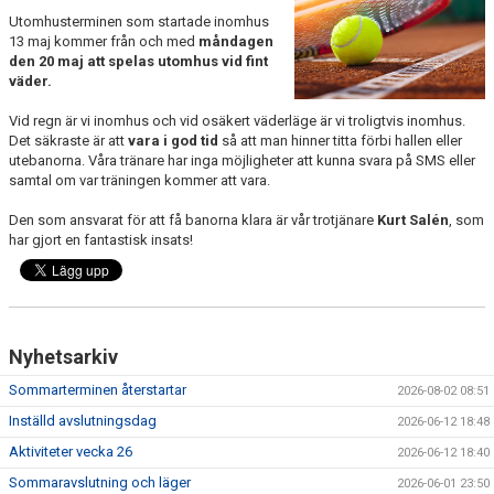
Utomhusterminen som startade inomhus
13 maj kommer från och med
måndagen
den 20 maj att spelas utomhus vid fint
väder.
Vid regn är vi inomhus och vid osäkert väderläge är vi troligtvis inomhus.
Det säkraste är att
vara i god tid
så att man hinner titta förbi hallen eller
utebanorna. Våra tränare har inga möjligheter att kunna svara på SMS eller
samtal om var träningen kommer att vara.
Den som ansvarat för att få banorna klara är vår trotjänare
Kurt Salén
, som
har gjort en fantastisk insats!
Nyhetsarkiv
Sommarterminen återstartar
2026-08-02 08:51
Inställd avslutningsdag
2026-06-12 18:48
Aktiviteter vecka 26
2026-06-12 18:40
Sommaravslutning och läger
2026-06-01 23:50