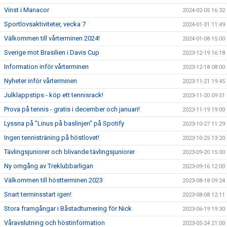
Vinst i Manacor
2024-02-05 16:32
Sportlovsaktiviteter, vecka 7
2024-01-31 11:49
Välkommen till vårterminen 2024!
2024-01-08 15:00
Sverige mot Brasilien i Davis Cup
2023-12-19 16:18
Information inför vårterminen
2023-12-18 08:00
Nyheter inför vårterminen
2023-11-21 19:45
Julklappstips - köp ett tennisrack!
2023-11-20 09:51
Prova på tennis - gratis i december och januari!
2023-11-19 19:00
Lyssna på "Linus på baslinjen" på Spotify
2023-10-27 11:29
Ingen tennisträning på höstlovet!
2023-10-25 13:20
Tävlingsjuniorer och blivande tävlingsjuniorer
2023-09-20 15:00
Ny omgång av Treklubbarligan
2023-09-16 12:00
Välkommen till höstterminen 2023
2023-08-18 09:24
Snart terminsstart igen!
2023-08-08 12:11
Stora framgångar i Båstadturnering för Nick
2023-06-19 19:30
Våravslutning och höstinformation
2023-05-24 21:00