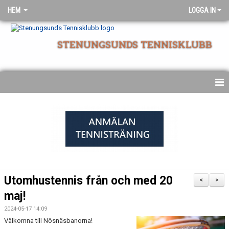
HEM
LOGGA IN
STENUNGSUNDS TENNISKLUBB
NYHETSARKIV
STARTSIDA
Utomhustennis från och med 20
<
>
maj!
2024-05-17 14:09
Välkomna till Nösnäsbanorna!