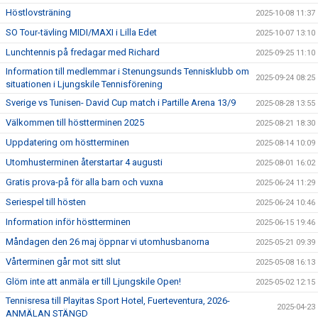
Höstlovsträning
2025-10-08 11:37
SO Tour-tävling MIDI/MAXI i Lilla Edet
2025-10-07 13:10
Lunchtennis på fredagar med Richard
2025-09-25 11:10
Information till medlemmar i Stenungsunds Tennisklubb om
2025-09-24 08:25
situationen i Ljungskile Tennisförening
Sverige vs Tunisen- David Cup match i Partille Arena 13/9
2025-08-28 13:55
Välkommen till höstterminen 2025
2025-08-21 18:30
Uppdatering om höstterminen
2025-08-14 10:09
Utomhusterminen återstartar 4 augusti
2025-08-01 16:02
Gratis prova-på för alla barn och vuxna
2025-06-24 11:29
Seriespel till hösten
2025-06-24 10:46
Information inför höstterminen
2025-06-15 19:46
Måndagen den 26 maj öppnar vi utomhusbanorna
2025-05-21 09:39
Vårterminen går mot sitt slut
2025-05-08 16:13
Glöm inte att anmäla er till Ljungskile Open!
2025-05-02 12:15
Tennisresa till Playitas Sport Hotel, Fuerteventura, 2026-
2025-04-23
ANMÄLAN STÄNGD