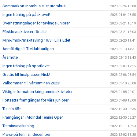
Sommarkort inomhus eller utomhus
2023-05-24 18:00
Ingen träning på påsklovet!
2023-04-04 08:55
Övernattningsläger för tävlingsjuniorer
2023-03-21 13:19
Påsklovsaktiveter för alla!
2023-03-21 13:03
Mini-/midi-/maxitävling 19/3 i Lilla Edet
2023-02-20 11:41
Anmäl dig till Treklubbarligan
2023-02-13 14:31
Årsmöte
2023-02-13 11:43
Ingen träning på sportlovet
2023-02-07 12:55
Grattis till finalplatsen Nick!
2023-02-06 08:54
Välkommen till vårterminen 2023!
2023-01-10 20:00
Viktig information kring tennisaktiviteter
2023-01-08 20:01
Fortsatta framgångar för våra juniorer
2023-01-08 18:00
Tennis 65+
2022-12-30 06:35
Framgångar i Mölndal Tennis Open
2022-12-30 06:27
Terminsavslutning
2022-12-11 16:53
Pröva-på tennis i december
2022-12-02 13:38