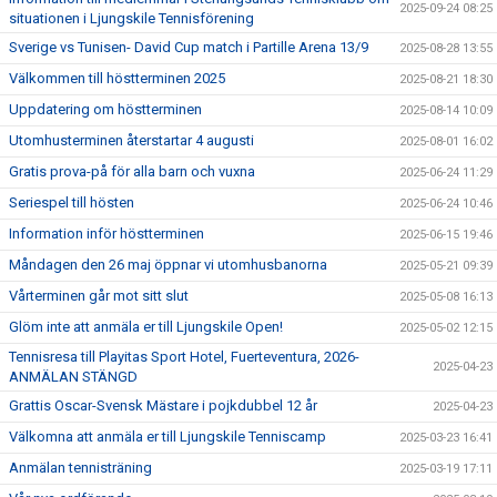
2025-09-24 08:25
situationen i Ljungskile Tennisförening
Sverige vs Tunisen- David Cup match i Partille Arena 13/9
2025-08-28 13:55
Välkommen till höstterminen 2025
2025-08-21 18:30
Uppdatering om höstterminen
2025-08-14 10:09
Utomhusterminen återstartar 4 augusti
2025-08-01 16:02
Gratis prova-på för alla barn och vuxna
2025-06-24 11:29
Seriespel till hösten
2025-06-24 10:46
Information inför höstterminen
2025-06-15 19:46
Måndagen den 26 maj öppnar vi utomhusbanorna
2025-05-21 09:39
Vårterminen går mot sitt slut
2025-05-08 16:13
Glöm inte att anmäla er till Ljungskile Open!
2025-05-02 12:15
Tennisresa till Playitas Sport Hotel, Fuerteventura, 2026-
2025-04-23
ANMÄLAN STÄNGD
Grattis Oscar-Svensk Mästare i pojkdubbel 12 år
2025-04-23
Välkomna att anmäla er till Ljungskile Tenniscamp
2025-03-23 16:41
Anmälan tennisträning
2025-03-19 17:11