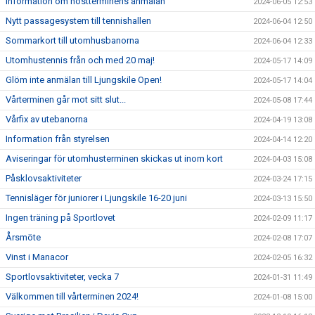
Information om höstterminens anmälan
2024-06-05 12:53
Nytt passagesystem till tennishallen
2024-06-04 12:50
Sommarkort till utomhusbanorna
2024-06-04 12:33
Utomhustennis från och med 20 maj!
2024-05-17 14:09
Glöm inte anmälan till Ljungskile Open!
2024-05-17 14:04
Vårterminen går mot sitt slut...
2024-05-08 17:44
Vårfix av utebanorna
2024-04-19 13:08
Information från styrelsen
2024-04-14 12:20
Aviseringar för utomhusterminen skickas ut inom kort
2024-04-03 15:08
Påsklovsaktiviteter
2024-03-24 17:15
Tennisläger för juniorer i Ljungskile 16-20 juni
2024-03-13 15:50
Ingen träning på Sportlovet
2024-02-09 11:17
Årsmöte
2024-02-08 17:07
Vinst i Manacor
2024-02-05 16:32
Sportlovsaktiviteter, vecka 7
2024-01-31 11:49
Välkommen till vårterminen 2024!
2024-01-08 15:00