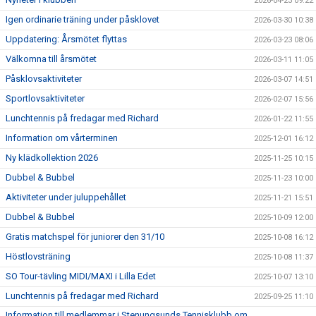
2026-04-23 09:22
Igen ordinarie träning under påsklovet
2026-03-30 10:38
Uppdatering: Årsmötet flyttas
2026-03-23 08:06
Välkomna till årsmötet
2026-03-11 11:05
Påsklovsaktiviteter
2026-03-07 14:51
Sportlovsaktiviteter
2026-02-07 15:56
Lunchtennis på fredagar med Richard
2026-01-22 11:55
Information om vårterminen
2025-12-01 16:12
Ny klädkollektion 2026
2025-11-25 10:15
Dubbel & Bubbel
2025-11-23 10:00
Aktiviteter under juluppehållet
2025-11-21 15:51
Dubbel & Bubbel
2025-10-09 12:00
Gratis matchspel för juniorer den 31/10
2025-10-08 16:12
Höstlovsträning
2025-10-08 11:37
SO Tour-tävling MIDI/MAXI i Lilla Edet
2025-10-07 13:10
Lunchtennis på fredagar med Richard
2025-09-25 11:10
Information till medlemmar i Stenungsunds Tennisklubb om