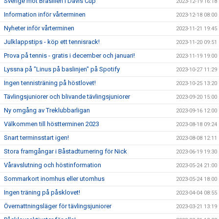
Sverige mot Brasilien i Davis Cup
2023-12-19 16:18
Information inför vårterminen
2023-12-18 08:00
Nyheter inför vårterminen
2023-11-21 19:45
Julklappstips - köp ett tennisrack!
2023-11-20 09:51
Prova på tennis - gratis i december och januari!
2023-11-19 19:00
Lyssna på "Linus på baslinjen" på Spotify
2023-10-27 11:29
Ingen tennisträning på höstlovet!
2023-10-25 13:20
Tävlingsjuniorer och blivande tävlingsjuniorer
2023-09-20 15:00
Ny omgång av Treklubbarligan
2023-09-16 12:00
Välkommen till höstterminen 2023
2023-08-18 09:24
Snart terminsstart igen!
2023-08-08 12:11
Stora framgångar i Båstadturnering för Nick
2023-06-19 19:30
Våravslutning och höstinformation
2023-05-24 21:00
Sommarkort inomhus eller utomhus
2023-05-24 18:00
Ingen träning på påsklovet!
2023-04-04 08:55
Övernattningsläger för tävlingsjuniorer
2023-03-21 13:19