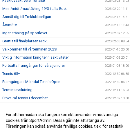
Påsklovsaktiveter för alla!
2023-03-21 13:03
Mini-/midi-/maxitävling 19/3 i Lilla Edet
2023-02-20 11:41
Anmäl dig till Treklubbarligan
2023-02-13 14:31
Årsmöte
2023-02-13 11:43
Ingen träning på sportlovet
2023-02-07 12:55
Grattis till finalplatsen Nick!
2023-02-06 08:54
Välkommen till vårterminen 2023!
2023-01-10 20:00
Viktig information kring tennisaktiviteter
2023-01-08 20:01
Fortsatta framgångar för våra juniorer
2023-01-08 18:00
Tennis 65+
2022-12-30 06:35
Framgångar i Mölndal Tennis Open
2022-12-30 06:27
Terminsavslutning
2022-12-11 16:53
Pröva-på tennis i december
2022-12-02 13:38
Grattis till seriesegern!
2022-11-16 18:00
Enklare betalningssystem införs
För att hemsidan ska fungera korrekt använder vi nödvändiga
2022-11-16 13:35
cookies från SportAdmin. Dessa går inte att stänga av.
Välkommen till vår nya hemsida!
2022-11-10 10:26
Föreningen kan också använda frivilliga cookies, t.ex. för statistik