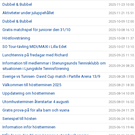
Dubbel & Bubbel
2025-11-23 10:00
Aktiviteter under juluppehållet
2025-11-21 15:51
Dubbel & Bubbel
2025-10-09 12:00
Gratis matchspel för juniorer den 31/10
2025-10-08 16:12
Höstlovsträning
2025-10-08 11:37
SO Tour-tävling MIDI/MAXI i Lilla Edet
2025-10-07 13:10
Lunchtennis på fredagar med Richard
2025-09-25 11:10
Information till medlemmar i Stenungsunds Tennisklubb om
2025-09-24 08:25
situationen i Ljungskile Tennisförening
Sverige vs Tunisen- David Cup match i Partille Arena 13/9
2025-08-28 13:55
Välkommen till höstterminen 2025
2025-08-21 18:30
Uppdatering om höstterminen
2025-08-14 10:09
Utomhusterminen återstartar 4 augusti
2025-08-01 16:02
Gratis prova-på för alla barn och vuxna
2025-06-24 11:29
Seriespel till hösten
2025-06-24 10:46
Information inför höstterminen
2025-06-15 19:46