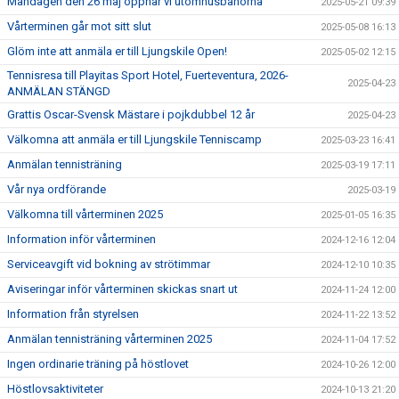
Måndagen den 26 maj öppnar vi utomhusbanorna
2025-05-21 09:39
Vårterminen går mot sitt slut
2025-05-08 16:13
Glöm inte att anmäla er till Ljungskile Open!
2025-05-02 12:15
Tennisresa till Playitas Sport Hotel, Fuerteventura, 2026-
2025-04-23
ANMÄLAN STÄNGD
Grattis Oscar-Svensk Mästare i pojkdubbel 12 år
2025-04-23
Välkomna att anmäla er till Ljungskile Tenniscamp
2025-03-23 16:41
Anmälan tennisträning
2025-03-19 17:11
Vår nya ordförande
2025-03-19
Välkomna till vårterminen 2025
2025-01-05 16:35
Information inför vårterminen
2024-12-16 12:04
Serviceavgift vid bokning av strötimmar
2024-12-10 10:35
Aviseringar inför vårterminen skickas snart ut
2024-11-24 12:00
Information från styrelsen
2024-11-22 13:52
Anmälan tennisträning vårterminen 2025
2024-11-04 17:52
Ingen ordinarie träning på höstlovet
2024-10-26 12:00
Höstlovsaktiviteter
2024-10-13 21:20