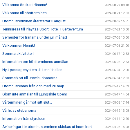
Välkomna önskar tränarna!
2024-08-27 08:18
Välkomna till höstterminen
2024-08-21 12:03
Utomhusterminen återstartar 5 augusti
2024-08-02 16:51
Tennisresa till Playitas Sport Hotel, Fuerteventura
2024-07-21 10:00
Semester för tränarna under juli månad
2024-07-05 10:00
Välkommen Henrik!
2024-07-01 21:00
Sommaraktiviteter!
2024-06-17 12:53
Information om höstterminens anmälan
2024-06-05 12:53
Nytt passagesystem till tennishallen
2024-06-04 12:50
Sommarkort till utomhusbanorna
2024-06-04 12:33
Utomhustennis från och med 20 maj!
2024-05-17 14:09
Glöm inte anmälan till Ljungskile Open!
2024-05-17 14:04
Vårterminen går mot sitt slut...
2024-05-08 17:44
Vårfix av utebanorna
2024-04-19 13:08
Information från styrelsen
2024-04-14 12:20
Aviseringar för utomhusterminen skickas ut inom kort
2024-04-03 15:08