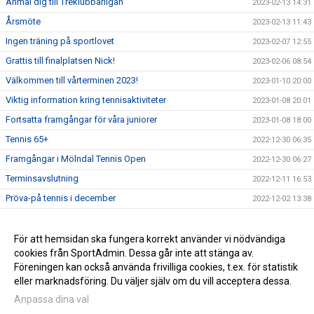
Anmäl dig till Treklubbarligan
2023-02-13 14:31
Årsmöte
2023-02-13 11:43
Ingen träning på sportlovet
2023-02-07 12:55
Grattis till finalplatsen Nick!
2023-02-06 08:54
Välkommen till vårterminen 2023!
2023-01-10 20:00
Viktig information kring tennisaktiviteter
2023-01-08 20:01
Fortsatta framgångar för våra juniorer
2023-01-08 18:00
Tennis 65+
2022-12-30 06:35
Framgångar i Mölndal Tennis Open
2022-12-30 06:27
Terminsavslutning
2022-12-11 16:53
Pröva-på tennis i december
2022-12-02 13:38
Grattis till seriesegern!
2022-11-16 18:00
Enklare betalningssystem införs
För att hemsidan ska fungera korrekt använder vi nödvändiga
2022-11-16 13:35
cookies från SportAdmin. Dessa går inte att stänga av.
Välkommen till vår nya hemsida!
2022-11-10 10:26
Föreningen kan också använda frivilliga cookies, t.ex. för statistik
eller marknadsföring. Du väljer själv om du vill acceptera dessa.
Anpassa dina val