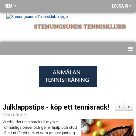
HEM
LOGGA IN
STENUNGSUNDS TENNISKLUBB
NYHETSARKIV
STARTSIDA
Julklappstips - köp ett tennisrack!
<
>
2023-11-20 09:51
Vi erbjuder tennisrack till mycket
förmånliga priser och ger er hjälp och stöd
så att ni får ett racket som passar just dig