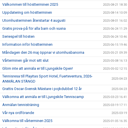
Välkommen till höstterminen 2025
2025-08-21 18:30
Uppdatering om höstterminen
2025-08-14 10:09
Utomhusterminen återstartar 4 augusti
2025-08-01 16:02
Gratis prova-på för alla barn och vuxna
2025-06-24 11:29
Seriespel till hösten
2025-06-24 10:46
Information inför höstterminen
2025-06-15 19:46
Måndagen den 26 maj öppnar vi utomhusbanorna
2025-05-21 09:39
Vårterminen går mot sitt slut
2025-05-08 16:13
Glöm inte att anmäla er till Ljungskile Open!
2025-05-02 12:15
Tennisresa till Playitas Sport Hotel, Fuerteventura, 2026-
2025-04-23
ANMÄLAN STÄNGD
Grattis Oscar-Svensk Mästare i pojkdubbel 12 år
2025-04-23
Välkomna att anmäla er till Ljungskile Tenniscamp
2025-03-23 16:41
Anmälan tennisträning
2025-03-19 17:11
Vår nya ordförande
2025-03-19
Välkomna till vårterminen 2025
2025-01-05 16:35