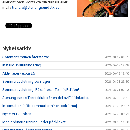
eller ditt barn. Kontakta din tränare eller
maila
tranare@stenungsundstk.se
.
Nyhetsarkiv
Sommarterminen återstartar
2026-08-02 08:51
Inställd avslutningsdag
2026-06-12 18:48
Aktiviteter vecka 26
2026-06-12 18:40
Sommaravslutning och läger
2026-06-01 23:50
Sommaravslutning: Bäst i test - Tennis Edition!
2026-05-21 07:03
Stenungsunds Tennisklubb är en del av Fritidskortet!
2026-05-16 10:41
Information inför sommarterminen och 1 maj
2026-04-30 21:57
Nyheter i klubben
2026-04-23 09:22
Igen ordinarie träning under påsklovet
2026-03-30 10:38