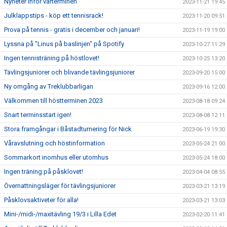
Nyheter inför vårterminen
2023-11-21 19:45
Julklappstips - köp ett tennisrack!
2023-11-20 09:51
Prova på tennis - gratis i december och januari!
2023-11-19 19:00
Lyssna på "Linus på baslinjen" på Spotify
2023-10-27 11:29
Ingen tennisträning på höstlovet!
2023-10-25 13:20
Tävlingsjuniorer och blivande tävlingsjuniorer
2023-09-20 15:00
Ny omgång av Treklubbarligan
2023-09-16 12:00
Välkommen till höstterminen 2023
2023-08-18 09:24
Snart terminsstart igen!
2023-08-08 12:11
Stora framgångar i Båstadturnering för Nick
2023-06-19 19:30
Våravslutning och höstinformation
2023-05-24 21:00
Sommarkort inomhus eller utomhus
2023-05-24 18:00
Ingen träning på påsklovet!
2023-04-04 08:55
Övernattningsläger för tävlingsjuniorer
2023-03-21 13:19
Påsklovsaktiveter för alla!
2023-03-21 13:03
Mini-/midi-/maxitävling 19/3 i Lilla Edet
2023-02-20 11:41