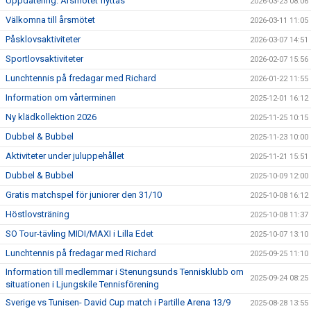
Uppdatering: Årsmötet flyttas
2026-03-23 08:06
Välkomna till årsmötet
2026-03-11 11:05
Påsklovsaktiviteter
2026-03-07 14:51
Sportlovsaktiviteter
2026-02-07 15:56
Lunchtennis på fredagar med Richard
2026-01-22 11:55
Information om vårterminen
2025-12-01 16:12
Ny klädkollektion 2026
2025-11-25 10:15
Dubbel & Bubbel
2025-11-23 10:00
Aktiviteter under juluppehållet
2025-11-21 15:51
Dubbel & Bubbel
2025-10-09 12:00
Gratis matchspel för juniorer den 31/10
2025-10-08 16:12
Höstlovsträning
2025-10-08 11:37
SO Tour-tävling MIDI/MAXI i Lilla Edet
2025-10-07 13:10
Lunchtennis på fredagar med Richard
2025-09-25 11:10
Information till medlemmar i Stenungsunds Tennisklubb om
2025-09-24 08:25
situationen i Ljungskile Tennisförening
Sverige vs Tunisen- David Cup match i Partille Arena 13/9
2025-08-28 13:55