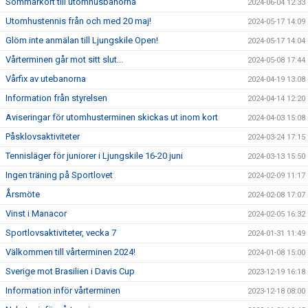
Sommarkort till utomhusbanorna
2024-06-04 12:33
Utomhustennis från och med 20 maj!
2024-05-17 14:09
Glöm inte anmälan till Ljungskile Open!
2024-05-17 14:04
Vårterminen går mot sitt slut...
2024-05-08 17:44
Vårfix av utebanorna
2024-04-19 13:08
Information från styrelsen
2024-04-14 12:20
Aviseringar för utomhusterminen skickas ut inom kort
2024-04-03 15:08
Påsklovsaktiviteter
2024-03-24 17:15
Tennisläger för juniorer i Ljungskile 16-20 juni
2024-03-13 15:50
Ingen träning på Sportlovet
2024-02-09 11:17
Årsmöte
2024-02-08 17:07
Vinst i Manacor
2024-02-05 16:32
Sportlovsaktiviteter, vecka 7
2024-01-31 11:49
Välkommen till vårterminen 2024!
2024-01-08 15:00
Sverige mot Brasilien i Davis Cup
2023-12-19 16:18
Information inför vårterminen
2023-12-18 08:00