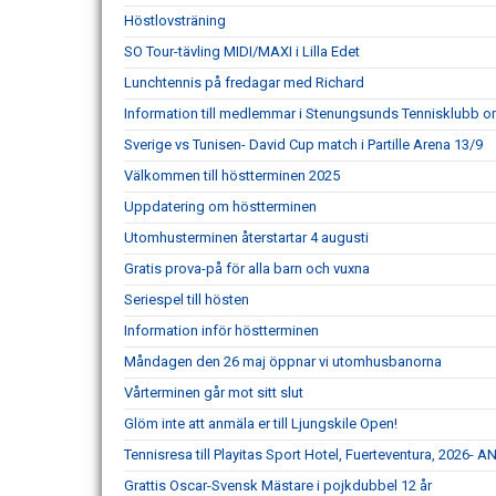
Höstlovsträning
SO Tour-tävling MIDI/MAXI i Lilla Edet
Lunchtennis på fredagar med Richard
Information till medlemmar i Stenungsunds Tennisklubb om
Sverige vs Tunisen- David Cup match i Partille Arena 13/9
Välkommen till höstterminen 2025
Uppdatering om höstterminen
Utomhusterminen återstartar 4 augusti
Gratis prova-på för alla barn och vuxna
Seriespel till hösten
Information inför höstterminen
Måndagen den 26 maj öppnar vi utomhusbanorna
Vårterminen går mot sitt slut
Glöm inte att anmäla er till Ljungskile Open!
Tennisresa till Playitas Sport Hotel, Fuerteventura, 202
Grattis Oscar-Svensk Mästare i pojkdubbel 12 år