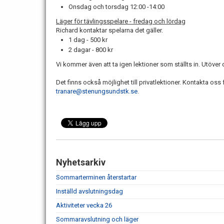
Onsdag och torsdag 12:00 -14:00
Läger för tävlingsspelare - fredag och lördag
Richard kontaktar spelarna det gäller.
1 dag - 500 kr
2 dagar - 800 kr
Vi kommer även att ta igen lektioner som ställts in. Utöver
Det finns också möjlighet till privatlektioner. Kontakta o
tranare@stenungsundstk.se
.
Nyhetsarkiv
Sommarterminen återstartar
Inställd avslutningsdag
Aktiviteter vecka 26
Sommaravslutning och läger