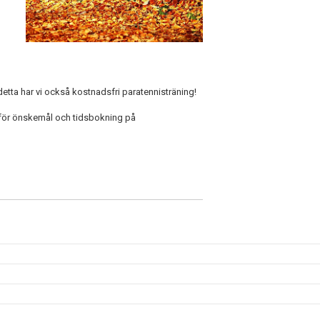
 detta har vi också kostnadsfri paratennisträning!
ss för önskemål och tidsbokning på