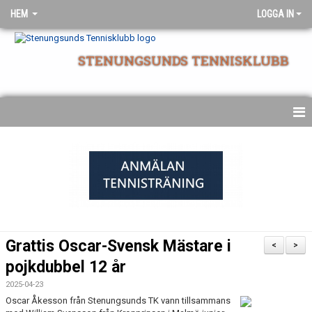
HEM
LOGGA IN
STENUNGSUNDS TENNISKLUBB
NYHETSARKIV
STARTSIDA
Grattis Oscar-Svensk Mästare i
<
>
pojkdubbel 12 år
2025-04-23
Oscar Åkesson från Stenungsunds TK vann tillsammans