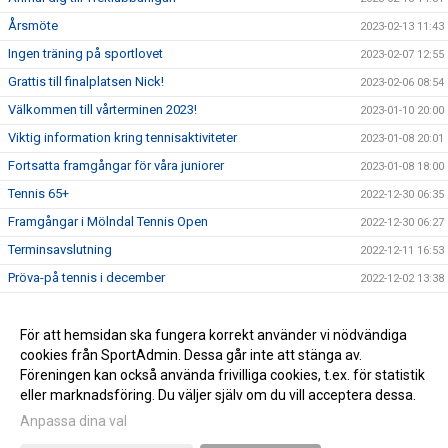
Årsmöte
2023-02-13 11:43
Ingen träning på sportlovet
2023-02-07 12:55
Grattis till finalplatsen Nick!
2023-02-06 08:54
Välkommen till vårterminen 2023!
2023-01-10 20:00
Viktig information kring tennisaktiviteter
2023-01-08 20:01
Fortsatta framgångar för våra juniorer
2023-01-08 18:00
Tennis 65+
2022-12-30 06:35
Framgångar i Mölndal Tennis Open
2022-12-30 06:27
Terminsavslutning
2022-12-11 16:53
Pröva-på tennis i december
2022-12-02 13:38
Grattis till seriesegern!
2022-11-16 18:00
Enklare betalningssystem införs
För att hemsidan ska fungera korrekt använder vi nödvändiga
2022-11-16 13:35
cookies från SportAdmin. Dessa går inte att stänga av.
Välkommen till vår nya hemsida!
2022-11-10 10:26
Föreningen kan också använda frivilliga cookies, t.ex. för statistik
eller marknadsföring. Du väljer själv om du vill acceptera dessa.
Anpassa dina val