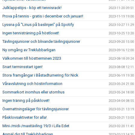
Julklappstips - köp ett tennisrack!
2023-11-20 09:51
Prova på tennis - gratis i december och januari!
2023-11-19 19:00
Lyssna på "Linus på baslinjen" på Spotify
2023-10-27 11:29
Ingen tennisträning på höstlovet!
2023-10-25 13:20
Tävlingsjuniorer och blivande tävlingsjuniorer
2023-09-20 15:00
Ny omgång av Treklubbarligan
2023-09-16 12:00
Välkommen till höstterminen 2023
2023-08-18 09:24
Snart terminsstart igen!
2023-08-08 12:11
Stora framgångar i Båstadturnering för Nick
2023-06-19 19:30
Våravslutning och höstinformation
2023-05-24 21:00
Sommarkort inomhus eller utomhus
2023-05-24 18:00
Ingen träning på påsklovet!
2023-04-04 08:55
Övernattningsläger för tävlingsjuniorer
2023-03-21 13:19
Påsklovsaktiveter för alla!
2023-03-21 13:03
Mini-/midi-/maxitävling 19/3 i Lilla Edet
2023-02-20 11:41
Anmäl dig till Treklubbarligan
2023-02-13 14:31