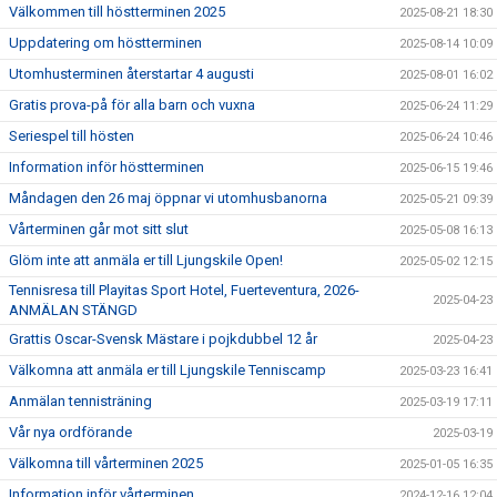
Välkommen till höstterminen 2025
2025-08-21 18:30
Uppdatering om höstterminen
2025-08-14 10:09
Utomhusterminen återstartar 4 augusti
2025-08-01 16:02
Gratis prova-på för alla barn och vuxna
2025-06-24 11:29
Seriespel till hösten
2025-06-24 10:46
Information inför höstterminen
2025-06-15 19:46
Måndagen den 26 maj öppnar vi utomhusbanorna
2025-05-21 09:39
Vårterminen går mot sitt slut
2025-05-08 16:13
Glöm inte att anmäla er till Ljungskile Open!
2025-05-02 12:15
Tennisresa till Playitas Sport Hotel, Fuerteventura, 2026-
2025-04-23
ANMÄLAN STÄNGD
Grattis Oscar-Svensk Mästare i pojkdubbel 12 år
2025-04-23
Välkomna att anmäla er till Ljungskile Tenniscamp
2025-03-23 16:41
Anmälan tennisträning
2025-03-19 17:11
Vår nya ordförande
2025-03-19
Välkomna till vårterminen 2025
2025-01-05 16:35
Information inför vårterminen
2024-12-16 12:04