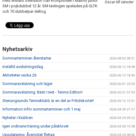
med William Svensson från Kronprinsen i Malmö junior
Oscar till vänster
SM i pojkdubbel 12 år. SM-tävlingen spelades på GLTK
och 70 dubbelpar deltog.
Nyhetsarkiv
Sommarterminen återstartar
2026-08-02 08:51
Inställd avslutningsdag
2026-06-12 18:48
Aktiviteter vecka 26
2026-06-12 18:40
Sommaravslutning och läger
2026-06-01 23:50
Sommaravslutning: Bäst i test - Tennis Edition!
2026-05-21 07:03
Stenungsunds Tennisklubb är en del av Fritidskortet!
2026-05-16 10:41
Information inför sommarterminen och 1 maj
2026-04-30 21:57
Nyheter i klubben
2026-04-23 09:22
Igen ordinarie träning under påsklovet
2026-03-30 10:38
Uppdatering: Årsmötet flyttas
2026-03-23 08:06