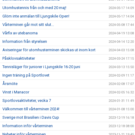
Utomhustennis från och med 20 maj!
2024-05-17 14:09
Glöm inte anmälan till Ljungskile Open!
2024-05-17 14:04
Vårterminen går mot sitt slut...
2024-05-08 17:44
Vårfix av utebanorna
2024-04-19 13:08
Information från styrelsen
2024-04-14 12:20
Aviseringar för utomhusterminen skickas ut inom kort
2024-04-03 15:08
Påsklovsaktiviteter
2024-03-24 17:15
Tennisläger för juniorer i Ljungskile 16-20 juni
2024-03-13 15:50
Ingen träning på Sportlovet
2024-02-09 11:17
Årsmöte
2024-02-08 17:07
Vinst i Manacor
2024-02-05 16:32
Sportlovsaktiviteter, vecka 7
2024-01-31 11:49
Välkommen till vårterminen 2024!
2024-01-08 15:00
Sverige mot Brasilien i Davis Cup
2023-12-19 16:18
Information inför vårterminen
2023-12-18 08:00
Nyheter inför vårterminen
2023-11-21 19:45