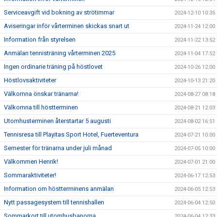
Serviceavgift vid bokning av strötimmar
2024-12-10 10:35
Aviseringar inför vårterminen skickas snart ut
2024-11-24 12:00
Information från styrelsen
2024-11-22 13:52
Anmälan tennisträning vårterminen 2025
2024-11-04 17:52
Ingen ordinarie träning på höstlovet
2024-10-26 12:00
Höstlovsaktiviteter
2024-10-13 21:20
Välkomna önskar tränarna!
2024-08-27 08:18
Välkomna till höstterminen
2024-08-21 12:03
Utomhusterminen återstartar 5 augusti
2024-08-02 16:51
Tennisresa till Playitas Sport Hotel, Fuerteventura
2024-07-21 10:00
Semester för tränarna under juli månad
2024-07-05 10:00
Välkommen Henrik!
2024-07-01 21:00
Sommaraktiviteter!
2024-06-17 12:53
Information om höstterminens anmälan
2024-06-05 12:53
Nytt passagesystem till tennishallen
2024-06-04 12:50
Sommarkort till utomhusbanorna
2024-06-04 12:33