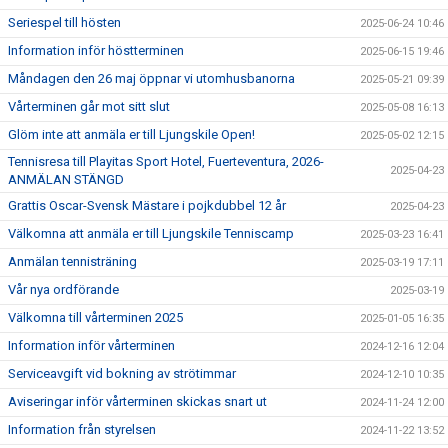
Seriespel till hösten
2025-06-24 10:46
Information inför höstterminen
2025-06-15 19:46
Måndagen den 26 maj öppnar vi utomhusbanorna
2025-05-21 09:39
Vårterminen går mot sitt slut
2025-05-08 16:13
Glöm inte att anmäla er till Ljungskile Open!
2025-05-02 12:15
Tennisresa till Playitas Sport Hotel, Fuerteventura, 2026-
2025-04-23
ANMÄLAN STÄNGD
Grattis Oscar-Svensk Mästare i pojkdubbel 12 år
2025-04-23
Välkomna att anmäla er till Ljungskile Tenniscamp
2025-03-23 16:41
Anmälan tennisträning
2025-03-19 17:11
Vår nya ordförande
2025-03-19
Välkomna till vårterminen 2025
2025-01-05 16:35
Information inför vårterminen
2024-12-16 12:04
Serviceavgift vid bokning av strötimmar
2024-12-10 10:35
Aviseringar inför vårterminen skickas snart ut
2024-11-24 12:00
Information från styrelsen
2024-11-22 13:52