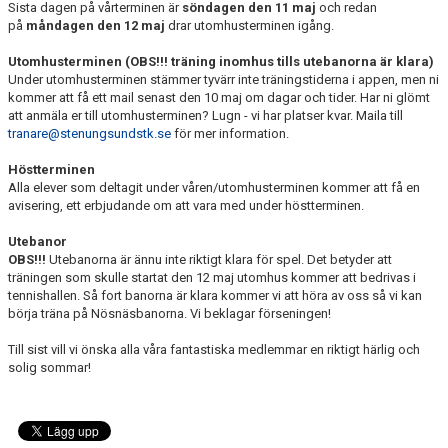
Sista dagen på vårterminen är
söndagen den 11 maj
och redan
på
måndagen den 12 maj
drar utomhusterminen igång.
Utomhusterminen (OBS!!! träning inomhus tills utebanorna är klara)
Under utomhusterminen stämmer tyvärr inte träningstiderna i appen, men ni
kommer att få ett mail senast den 10 maj om dagar och tider. Har ni glömt
att anmäla er till utomhusterminen? Lugn - vi har platser kvar. Maila till
tranare@stenungsundstk.se
för mer information.
Höstterminen
Alla elever som deltagit under våren/utomhusterminen kommer att få en
avisering, ett erbjudande om att vara med under höstterminen.
Utebanor
OBS!!!
Utebanorna är ännu inte riktigt klara för spel. Det betyder att
träningen som skulle startat den 12 maj utomhus kommer att bedrivas i
tennishallen. Så fort banorna är klara kommer vi att höra av oss så vi kan
börja träna på Nösnäsbanorna. Vi beklagar förseningen!
Till sist vill vi önska alla våra fantastiska medlemmar en riktigt härlig och
solig sommar!