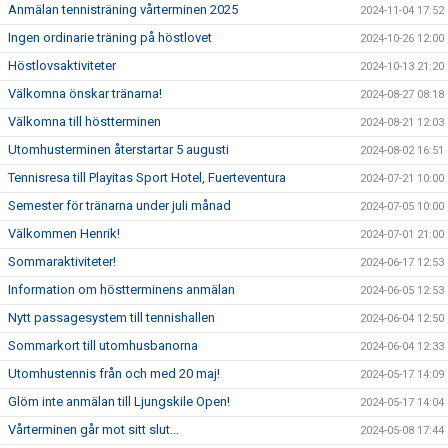
Anmälan tennisträning vårterminen 2025
2024-11-04 17:52
Ingen ordinarie träning på höstlovet
2024-10-26 12:00
Höstlovsaktiviteter
2024-10-13 21:20
Välkomna önskar tränarna!
2024-08-27 08:18
Välkomna till höstterminen
2024-08-21 12:03
Utomhusterminen återstartar 5 augusti
2024-08-02 16:51
Tennisresa till Playitas Sport Hotel, Fuerteventura
2024-07-21 10:00
Semester för tränarna under juli månad
2024-07-05 10:00
Välkommen Henrik!
2024-07-01 21:00
Sommaraktiviteter!
2024-06-17 12:53
Information om höstterminens anmälan
2024-06-05 12:53
Nytt passagesystem till tennishallen
2024-06-04 12:50
Sommarkort till utomhusbanorna
2024-06-04 12:33
Utomhustennis från och med 20 maj!
2024-05-17 14:09
Glöm inte anmälan till Ljungskile Open!
2024-05-17 14:04
Vårterminen går mot sitt slut...
2024-05-08 17:44