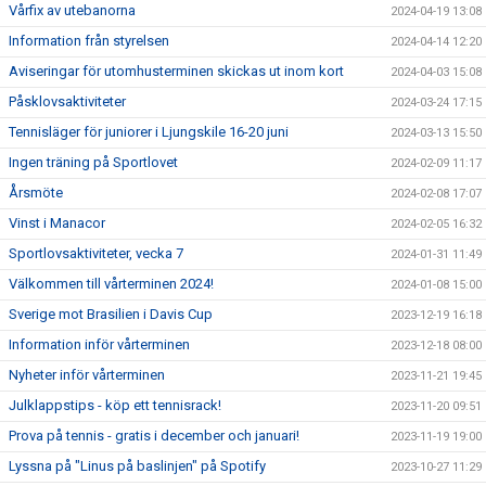
Vårfix av utebanorna
2024-04-19 13:08
Information från styrelsen
2024-04-14 12:20
Aviseringar för utomhusterminen skickas ut inom kort
2024-04-03 15:08
Påsklovsaktiviteter
2024-03-24 17:15
Tennisläger för juniorer i Ljungskile 16-20 juni
2024-03-13 15:50
Ingen träning på Sportlovet
2024-02-09 11:17
Årsmöte
2024-02-08 17:07
Vinst i Manacor
2024-02-05 16:32
Sportlovsaktiviteter, vecka 7
2024-01-31 11:49
Välkommen till vårterminen 2024!
2024-01-08 15:00
Sverige mot Brasilien i Davis Cup
2023-12-19 16:18
Information inför vårterminen
2023-12-18 08:00
Nyheter inför vårterminen
2023-11-21 19:45
Julklappstips - köp ett tennisrack!
2023-11-20 09:51
Prova på tennis - gratis i december och januari!
2023-11-19 19:00
Lyssna på "Linus på baslinjen" på Spotify
2023-10-27 11:29