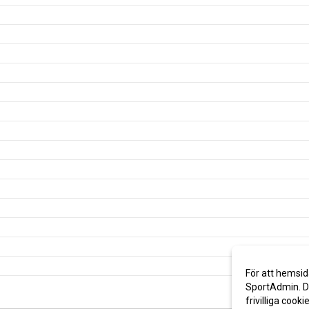
För att hemsid
SportAdmin. De
frivilliga cooki