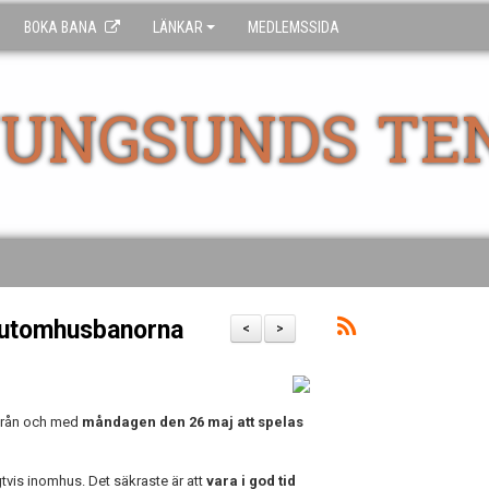
BOKA BANA
LÄNKAR
MEDLEMSSIDA
UNGSUNDS TE
 utomhusbanorna
<
>
från och med
måndagen den 26 maj att spelas
gtvis inomhus. Det säkraste är att
vara i god tid