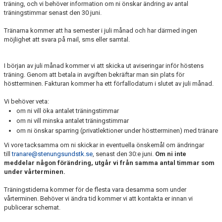
träning, och vi behöver information om ni önskar ändring av antal
träningstimmar senast den 30 juni.
Tränarna kommer att ha semester i juli månad och har därmed ingen
möjlighet att svara på mail, sms eller samtal.
I början av juli månad kommer vi att skicka ut aviseringar inför höstens
träning. Genom att betala in avgiften bekräftar man sin plats för
höstterminen. Fakturan kommer ha ett förfallodatum i slutet av juli månad.
Vi behöver veta:
om ni vill öka antalet träningstimmar
om ni vill minska antalet träningstimmar
om ni önskar sparring (privatlektioner under höstterminen) med tränare
Vi vore tacksamma om ni skickar in eventuella önskemål om ändringar
till
tranare@stenungsundstk.se
, senast den 30:e juni.
Om ni inte
meddelar någon förändring, utgår vi från samma antal timmar som
under vårterminen.
Träningstiderna kommer för de flesta vara desamma som under
vårterminen. Behöver vi ändra tid kommer vi att kontakta er innan vi
publicerar schemat.