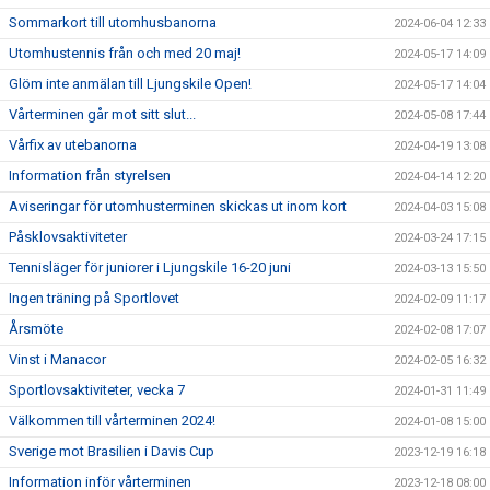
Sommarkort till utomhusbanorna
2024-06-04 12:33
Utomhustennis från och med 20 maj!
2024-05-17 14:09
Glöm inte anmälan till Ljungskile Open!
2024-05-17 14:04
Vårterminen går mot sitt slut...
2024-05-08 17:44
Vårfix av utebanorna
2024-04-19 13:08
Information från styrelsen
2024-04-14 12:20
Aviseringar för utomhusterminen skickas ut inom kort
2024-04-03 15:08
Påsklovsaktiviteter
2024-03-24 17:15
Tennisläger för juniorer i Ljungskile 16-20 juni
2024-03-13 15:50
Ingen träning på Sportlovet
2024-02-09 11:17
Årsmöte
2024-02-08 17:07
Vinst i Manacor
2024-02-05 16:32
Sportlovsaktiviteter, vecka 7
2024-01-31 11:49
Välkommen till vårterminen 2024!
2024-01-08 15:00
Sverige mot Brasilien i Davis Cup
2023-12-19 16:18
Information inför vårterminen
2023-12-18 08:00