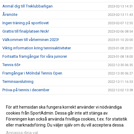
Anmäl dig till Treklubbarligan
2023-02-13 14:31
Årsmöte
2023-02-13 11:43
Ingen träning på sportlovet
2023-02-07 12:55
Grattis till finalplatsen Nick!
2023-02-06 08:54
Välkommen till vårterminen 2023!
2023-01-10 20:00
Viktig information kring tennisaktiviteter
2023-01-08 20:01
Fortsatta framgångar för våra juniorer
2023-01-08 18:00
Tennis 65+
2022-12-30 06:35
Framgångar i Mölndal Tennis Open
2022-12-30 06:27
Terminsavslutning
2022-12-11 16:53
Pröva-på tennis i december
2022-12-02 13:38
Grattis till seriesegern!
2022-11-16 18:00
Enklare betalningssystem införs
För att hemsidan ska fungera korrekt använder vi nödvändiga
2022-11-16 13:35
cookies från SportAdmin. Dessa går inte att stänga av.
Välkommen till vår nya hemsida!
2022-11-10 10:26
Föreningen kan också använda frivilliga cookies, t.ex. för statistik
eller marknadsföring. Du väljer själv om du vill acceptera dessa.
Anpassa dina val