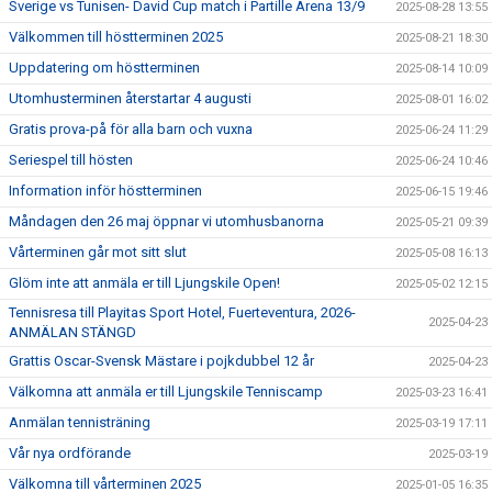
Sverige vs Tunisen- David Cup match i Partille Arena 13/9
2025-08-28 13:55
Välkommen till höstterminen 2025
2025-08-21 18:30
Uppdatering om höstterminen
2025-08-14 10:09
Utomhusterminen återstartar 4 augusti
2025-08-01 16:02
Gratis prova-på för alla barn och vuxna
2025-06-24 11:29
Seriespel till hösten
2025-06-24 10:46
Information inför höstterminen
2025-06-15 19:46
Måndagen den 26 maj öppnar vi utomhusbanorna
2025-05-21 09:39
Vårterminen går mot sitt slut
2025-05-08 16:13
Glöm inte att anmäla er till Ljungskile Open!
2025-05-02 12:15
Tennisresa till Playitas Sport Hotel, Fuerteventura, 2026-
2025-04-23
ANMÄLAN STÄNGD
Grattis Oscar-Svensk Mästare i pojkdubbel 12 år
2025-04-23
Välkomna att anmäla er till Ljungskile Tenniscamp
2025-03-23 16:41
Anmälan tennisträning
2025-03-19 17:11
Vår nya ordförande
2025-03-19
Välkomna till vårterminen 2025
2025-01-05 16:35