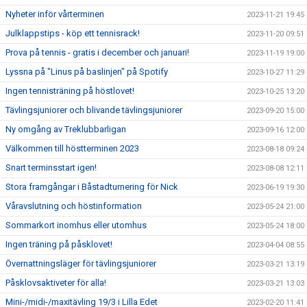
Nyheter inför vårterminen
2023-11-21 19:45
Julklappstips - köp ett tennisrack!
2023-11-20 09:51
Prova på tennis - gratis i december och januari!
2023-11-19 19:00
Lyssna på "Linus på baslinjen" på Spotify
2023-10-27 11:29
Ingen tennisträning på höstlovet!
2023-10-25 13:20
Tävlingsjuniorer och blivande tävlingsjuniorer
2023-09-20 15:00
Ny omgång av Treklubbarligan
2023-09-16 12:00
Välkommen till höstterminen 2023
2023-08-18 09:24
Snart terminsstart igen!
2023-08-08 12:11
Stora framgångar i Båstadturnering för Nick
2023-06-19 19:30
Våravslutning och höstinformation
2023-05-24 21:00
Sommarkort inomhus eller utomhus
2023-05-24 18:00
Ingen träning på påsklovet!
2023-04-04 08:55
Övernattningsläger för tävlingsjuniorer
2023-03-21 13:19
Påsklovsaktiveter för alla!
2023-03-21 13:03
Mini-/midi-/maxitävling 19/3 i Lilla Edet
2023-02-20 11:41