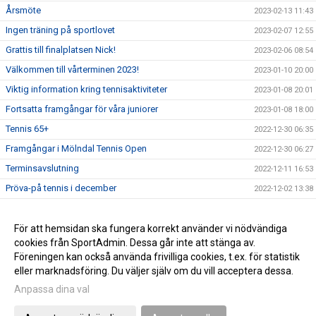
Årsmöte
2023-02-13 11:43
Ingen träning på sportlovet
2023-02-07 12:55
Grattis till finalplatsen Nick!
2023-02-06 08:54
Välkommen till vårterminen 2023!
2023-01-10 20:00
Viktig information kring tennisaktiviteter
2023-01-08 20:01
Fortsatta framgångar för våra juniorer
2023-01-08 18:00
Tennis 65+
2022-12-30 06:35
Framgångar i Mölndal Tennis Open
2022-12-30 06:27
Terminsavslutning
2022-12-11 16:53
Pröva-på tennis i december
2022-12-02 13:38
Grattis till seriesegern!
2022-11-16 18:00
Enklare betalningssystem införs
För att hemsidan ska fungera korrekt använder vi nödvändiga
2022-11-16 13:35
cookies från SportAdmin. Dessa går inte att stänga av.
Välkommen till vår nya hemsida!
2022-11-10 10:26
Föreningen kan också använda frivilliga cookies, t.ex. för statistik
eller marknadsföring. Du väljer själv om du vill acceptera dessa.
Anpassa dina val
Cookie-inställningar
Gå till Webbversion