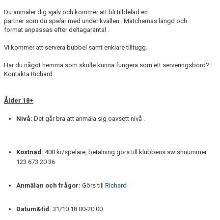
Du anmäler dig själv och kommer att bli tilldelad en
partner som du spelar med under kvällen . Matchernas längd och
format anpassas efter deltagarantal .
Vi kommer att servera bubbel samt enklare tilltugg.
Har du något hemma som skulle kunna fungera som ett serveringsbord?
Kontakta Richard
Ålder 18+
Nivå:
Det går bra att anmäla sig oavsett nivå .
Kostnad:
400 kr/spelare, betalning görs till klubbens swishnummer
123 673 20 36
Anmälan och frågor:
Görs till
Richard
Datum&tid:
31/10 18:00-20:00