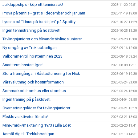
Julklappstips - köp ett tennisrack!
2023-11-20 09:51
Prova på tennis - gratis i december och januari!
2023-11-19 19:00
Lyssna på "Linus på baslinjen" på Spotify
2023-10-27 11:29
Ingen tennisträning på höstlovet!
2023-10-25 13:20
Tävlingsjuniorer och blivande tävlingsjuniorer
2023-09-20 15:00
Ny omgång av Treklubbarligan
2023-09-16 12:00
Välkommen till höstterminen 2023
2023-08-18 09:24
Snart terminsstart igen!
2023-08-08 12:11
Stora framgångar i Båstadturnering för Nick
2023-06-19 19:30
Våravslutning och höstinformation
2023-05-24 21:00
Sommarkort inomhus eller utomhus
2023-05-24 18:00
Ingen träning på påsklovet!
2023-04-04 08:55
Övernattningsläger för tävlingsjuniorer
2023-03-21 13:19
Påsklovsaktiveter för alla!
2023-03-21 13:03
Mini-/midi-/maxitävling 19/3 i Lilla Edet
2023-02-20 11:41
Anmäl dig till Treklubbarligan
2023-02-13 14:31