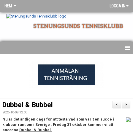
HEM
LOGGA IN
STENUNGSUNDS TENNISKLUBB
NYHETSARKIV
STARTSIDA
Dubbel & Bubbel
<
>
2025-10-09 12:00
Nu är det äntligen dags för att testa vad som varit en succé i
klubbar runt om i Sverige . Fredag 31 oktober kommer vi att
anordna
Dubbel & Bubbel.