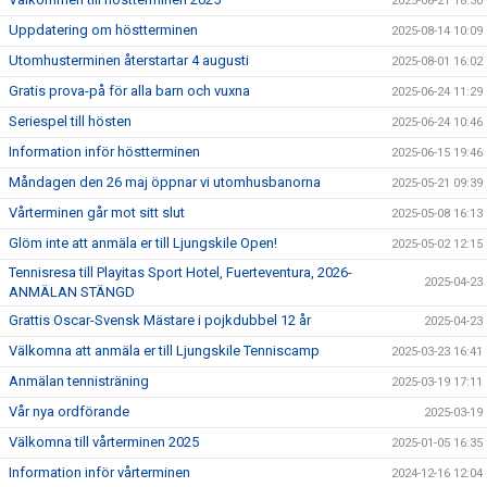
2025-08-21 18:30
Uppdatering om höstterminen
2025-08-14 10:09
Utomhusterminen återstartar 4 augusti
2025-08-01 16:02
Gratis prova-på för alla barn och vuxna
2025-06-24 11:29
Seriespel till hösten
2025-06-24 10:46
Information inför höstterminen
2025-06-15 19:46
Måndagen den 26 maj öppnar vi utomhusbanorna
2025-05-21 09:39
Vårterminen går mot sitt slut
2025-05-08 16:13
Glöm inte att anmäla er till Ljungskile Open!
2025-05-02 12:15
Tennisresa till Playitas Sport Hotel, Fuerteventura, 2026-
2025-04-23
ANMÄLAN STÄNGD
Grattis Oscar-Svensk Mästare i pojkdubbel 12 år
2025-04-23
Välkomna att anmäla er till Ljungskile Tenniscamp
2025-03-23 16:41
Anmälan tennisträning
2025-03-19 17:11
Vår nya ordförande
2025-03-19
Välkomna till vårterminen 2025
2025-01-05 16:35
Information inför vårterminen
2024-12-16 12:04