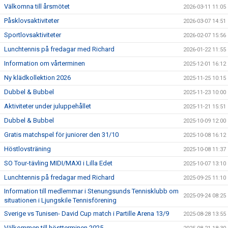
Välkomna till årsmötet
2026-03-11 11:05
Påsklovsaktiviteter
2026-03-07 14:51
Sportlovsaktiviteter
2026-02-07 15:56
Lunchtennis på fredagar med Richard
2026-01-22 11:55
Information om vårterminen
2025-12-01 16:12
Ny klädkollektion 2026
2025-11-25 10:15
Dubbel & Bubbel
2025-11-23 10:00
Aktiviteter under juluppehållet
2025-11-21 15:51
Dubbel & Bubbel
2025-10-09 12:00
Gratis matchspel för juniorer den 31/10
2025-10-08 16:12
Höstlovsträning
2025-10-08 11:37
SO Tour-tävling MIDI/MAXI i Lilla Edet
2025-10-07 13:10
Lunchtennis på fredagar med Richard
2025-09-25 11:10
Information till medlemmar i Stenungsunds Tennisklubb om
2025-09-24 08:25
situationen i Ljungskile Tennisförening
Sverige vs Tunisen- David Cup match i Partille Arena 13/9
2025-08-28 13:55
Välkommen till höstterminen 2025