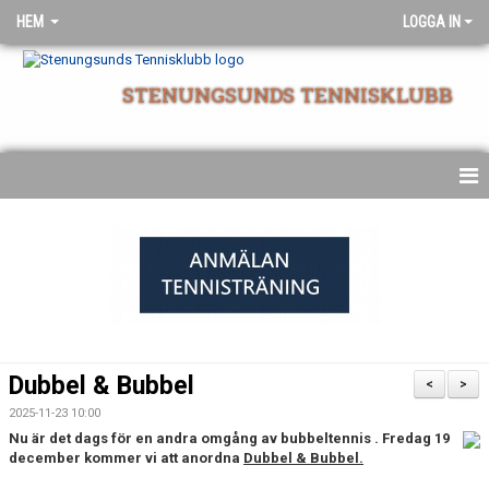
HEM
LOGGA IN
STENUNGSUNDS TENNISKLUBB
NYHETSARKIV
STARTSIDA
Dubbel & Bubbel
<
>
2025-11-23 10:00
Nu är det dags för en andra omgång av bubbeltennis . Fredag 19
december kommer vi att anordna
Dubbel & Bubbel.