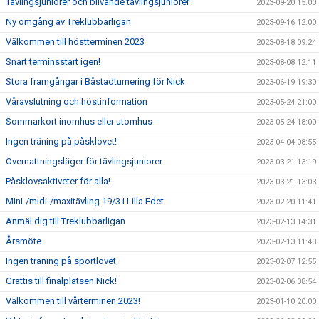
Tävlingsjuniorer och blivande tävlingsjuniorer
2023-09-20 15:00
Ny omgång av Treklubbarligan
2023-09-16 12:00
Välkommen till höstterminen 2023
2023-08-18 09:24
Snart terminsstart igen!
2023-08-08 12:11
Stora framgångar i Båstadturnering för Nick
2023-06-19 19:30
Våravslutning och höstinformation
2023-05-24 21:00
Sommarkort inomhus eller utomhus
2023-05-24 18:00
Ingen träning på påsklovet!
2023-04-04 08:55
Övernattningsläger för tävlingsjuniorer
2023-03-21 13:19
Påsklovsaktiveter för alla!
2023-03-21 13:03
Mini-/midi-/maxitävling 19/3 i Lilla Edet
2023-02-20 11:41
Anmäl dig till Treklubbarligan
2023-02-13 14:31
Årsmöte
2023-02-13 11:43
Ingen träning på sportlovet
2023-02-07 12:55
Grattis till finalplatsen Nick!
2023-02-06 08:54
Välkommen till vårterminen 2023!
2023-01-10 20:00