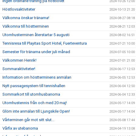
Ingen ordinarie träning på höstlovet
2024-10-26 12:00
Höstlovsaktiviteter
2024-10-13 21:20
Välkomna önskar tränarna!
2024-08-27 08:18
Välkomna till höstterminen
2024-08-21 12:03
Utomhusterminen återstartar 5 augusti
2024-08-02 16:51
Tennisresa till Playitas Sport Hotel, Fuerteventura
2024-07-21 10:00
Semester för tränarna under juli månad
2024-07-05 10:00
Välkommen Henrik!
2024-07-01 21:00
Sommaraktiviteter!
2024-06-17 12:53
Information om höstterminens anmälan
2024-06-05 12:53
Nytt passagesystem till tennishallen
2024-06-04 12:50
Sommarkort till utomhusbanorna
2024-06-04 12:33
Utomhustennis från och med 20 maj!
2024-05-17 14:09
Glöm inte anmälan till Ljungskile Open!
2024-05-17 14:04
Vårterminen går mot sitt slut...
2024-05-08 17:44
Vårfix av utebanorna
2024-04-19 13:08