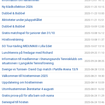
Information om vårterminen
2025-12-01 16:12
Ny klädkollektion 2026
2025-11-25 10:15
Dubbel & Bubbel
2025-11-23 10:00
Aktiviteter under juluppehållet
2025-11-21 15:51
Dubbel & Bubbel
2025-10-09 12:00
Gratis matchspel för juniorer den 31/10
2025-10-08 16:12
Höstlovsträning
2025-10-08 11:37
SO Tour-tävling MIDI/MAXI i Lilla Edet
2025-10-07 13:10
Lunchtennis på fredagar med Richard
2025-09-25 11:10
Information till medlemmar i Stenungsunds Tennisklubb om
2025-09-24 08:25
situationen i Ljungskile Tennisförening
Sverige vs Tunisen- David Cup match i Partille Arena 13/9
2025-08-28 13:55
Välkommen till höstterminen 2025
2025-08-21 18:30
Uppdatering om höstterminen
2025-08-14 10:09
Utomhusterminen återstartar 4 augusti
2025-08-01 16:02
Gratis prova-på för alla barn och vuxna
2025-06-24 11:29
Seriespel till hösten
2025-06-24 10:46