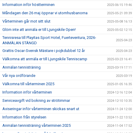
Information inför höstterminen
2025-06-15 19:46
Måndagen den 26 maj öppnar vi utomhusbanorna
2025-05-21 09:39
Vårterminen går mot sitt slut
2025-05-08 16:13
Glöm inte att anmäla er till Ljungskile Open!
2025-05-02 12:15
Tennisresa till Playitas Sport Hotel, Fuerteventura, 2026-
2025-04-23
ANMÄLAN STÄNGD
Grattis Oscar-Svensk Mästare i pojkdubbel 12 år
2025-04-23
Välkomna att anmäla er till Ljungskile Tenniscamp
2025-03-23 16:41
Anmälan tennisträning
2025-03-19 17:11
Vår nya ordförande
2025-03-19
Välkomna till vårterminen 2025
2025-01-05 16:35
Information inför vårterminen
2024-12-16 12:04
Serviceavgift vid bokning av strötimmar
2024-12-10 10:35
Aviseringar inför vårterminen skickas snart ut
2024-11-24 12:00
Information från styrelsen
2024-11-22 13:52
Anmälan tennisträning vårterminen 2025
2024-11-04 17:52