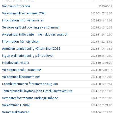
Vår nya ordförande
2025-03-19
Välkomna till vårterminen 2025
2025-01-05 16:35
Information inför vårterminen
2024-12-16 12:04
Serviceavgift vid bokning av strötimmar
2024-12-10 10:35
Aviseringar inför vårterminen skickas snart ut
2024-11-24 12:00
Information från styrelsen
2024-11-22 13:52
Anmälan tennisträning vårterminen 2025
2024-11-04 17:52
Ingen ordinarie träning på höstlovet
2024-10-26 12:00
Höstlovsaktiviteter
2024-10-13 21:20
Välkomna önskar tränarna!
2024-08-27 08:18
Välkomna till höstterminen
2024-08-21 12:03
Utomhusterminen återstartar 5 augusti
2024-08-02 16:51
Tennisresa till Playitas Sport Hotel, Fuerteventura
2024-07-21 10:00
Semester för tränarna under juli månad
2024-07-05 10:00
Välkommen Henrik!
2024-07-01 21:00
Sommaraktiviteter!
2024-06-17 12:53