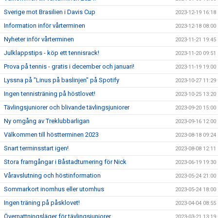
Sverige mot Brasilien i Davis Cup
2023-12-19 16:18
Information inför vårterminen
2023-12-18 08:00
Nyheter inför vårterminen
2023-11-21 19:45
Julklappstips - köp ett tennisrack!
2023-11-20 09:51
Prova på tennis - gratis i december och januari!
2023-11-19 19:00
Lyssna på "Linus på baslinjen" på Spotify
2023-10-27 11:29
Ingen tennisträning på höstlovet!
2023-10-25 13:20
Tävlingsjuniorer och blivande tävlingsjuniorer
2023-09-20 15:00
Ny omgång av Treklubbarligan
2023-09-16 12:00
Välkommen till höstterminen 2023
2023-08-18 09:24
Snart terminsstart igen!
2023-08-08 12:11
Stora framgångar i Båstadturnering för Nick
2023-06-19 19:30
Våravslutning och höstinformation
2023-05-24 21:00
Sommarkort inomhus eller utomhus
2023-05-24 18:00
Ingen träning på påsklovet!
2023-04-04 08:55
Övernattningsläger för tävlingsjuniorer
2023-03-21 13:19