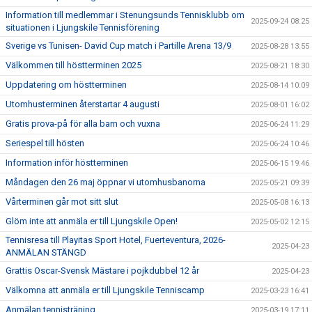
Information till medlemmar i Stenungsunds Tennisklubb om
2025-09-24 08:25
situationen i Ljungskile Tennisförening
Sverige vs Tunisen- David Cup match i Partille Arena 13/9
2025-08-28 13:55
Välkommen till höstterminen 2025
2025-08-21 18:30
Uppdatering om höstterminen
2025-08-14 10:09
Utomhusterminen återstartar 4 augusti
2025-08-01 16:02
Gratis prova-på för alla barn och vuxna
2025-06-24 11:29
Seriespel till hösten
2025-06-24 10:46
Information inför höstterminen
2025-06-15 19:46
Måndagen den 26 maj öppnar vi utomhusbanorna
2025-05-21 09:39
Vårterminen går mot sitt slut
2025-05-08 16:13
Glöm inte att anmäla er till Ljungskile Open!
2025-05-02 12:15
Tennisresa till Playitas Sport Hotel, Fuerteventura, 2026-
2025-04-23
ANMÄLAN STÄNGD
Grattis Oscar-Svensk Mästare i pojkdubbel 12 år
2025-04-23
Välkomna att anmäla er till Ljungskile Tenniscamp
2025-03-23 16:41
Anmälan tennisträning
2025-03-19 17:11