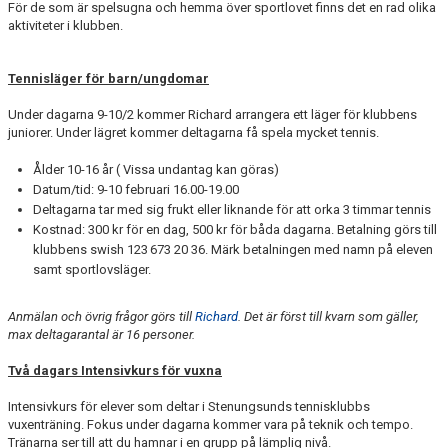
För de som är spelsugna och hemma över sportlovet finns det en rad olika
aktiviteter i klubben.
Tennisläger för barn/ungdomar
Under dagarna 9-10/2 kommer Richard arrangera ett läger för klubbens
juniorer. Under lägret kommer deltagarna få spela mycket tennis.
Ålder 10-16 år ( Vissa undantag kan göras)
Datum/tid: 9-10 februari 16.00-19.00
Deltagarna tar med sig frukt eller liknande för att orka 3 timmar tennis
Kostnad: 300 kr för en dag, 500 kr för båda dagarna. Betalning görs till
klubbens swish 123 673 20 36. Märk betalningen med namn på eleven
samt sportlovsläger.
Anmälan och övrig frågor görs till
Richard
. Det är först till kvarn som gäller,
max deltagarantal är 16 personer.
Två dagars Intensivkurs för vuxna
Intensivkurs för elever som deltar i Stenungsunds tennisklubbs
vuxenträning. Fokus under dagarna kommer vara på teknik och tempo.
Tränarna ser till att du hamnar i en grupp på lämplig nivå.