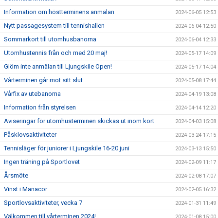
Information om höstterminens anmälan
2024-06-05 12:53
Nytt passagesystem till tennishallen
2024-06-04 12:50
Sommarkort till utomhusbanorna
2024-06-04 12:33
Utomhustennis från och med 20 maj!
2024-05-17 14:09
Glöm inte anmälan till Ljungskile Open!
2024-05-17 14:04
Vårterminen går mot sitt slut...
2024-05-08 17:44
Vårfix av utebanorna
2024-04-19 13:08
Information från styrelsen
2024-04-14 12:20
Aviseringar för utomhusterminen skickas ut inom kort
2024-04-03 15:08
Påsklovsaktiviteter
2024-03-24 17:15
Tennisläger för juniorer i Ljungskile 16-20 juni
2024-03-13 15:50
Ingen träning på Sportlovet
2024-02-09 11:17
Årsmöte
2024-02-08 17:07
Vinst i Manacor
2024-02-05 16:32
Sportlovsaktiviteter, vecka 7
2024-01-31 11:49
Välkommen till vårterminen 2024!
2024-01-08 15:00