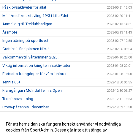
Påsklovsaktiveter för alla!
2023-03-21 13:03
Mini-/midi-/maxitävling 19/3 i Lilla Edet
2023-02-20 11:41
Anmäl dig till Treklubbarligan
2023-02-13 14:31
Årsmöte
2023-02-13 11:43
Ingen träning på sportlovet
2023-02-07 12:55
Grattis till finalplatsen Nick!
2023-02-06 08:54
Välkommen till vårterminen 2023!
2023-01-10 20:00
Viktig information kring tennisaktiviteter
2023-01-08 20:01
Fortsatta framgångar för våra juniorer
2023-01-08 18:00
Tennis 65+
2022-12-30 06:35
Framgångar i Mölndal Tennis Open
2022-12-30 06:27
Terminsavslutning
2022-12-11 16:53
Pröva-på tennis i december
2022-12-02 13:38
Grattis till seriesegern!
2022-11-16 18:00
Enklare betalningssystem införs
För att hemsidan ska fungera korrekt använder vi nödvändiga
2022-11-16 13:35
cookies från SportAdmin. Dessa går inte att stänga av.
Välkommen till vår nya hemsida!
2022-11-10 10:26