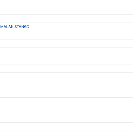
6- ANMÄLAN STÄNGD