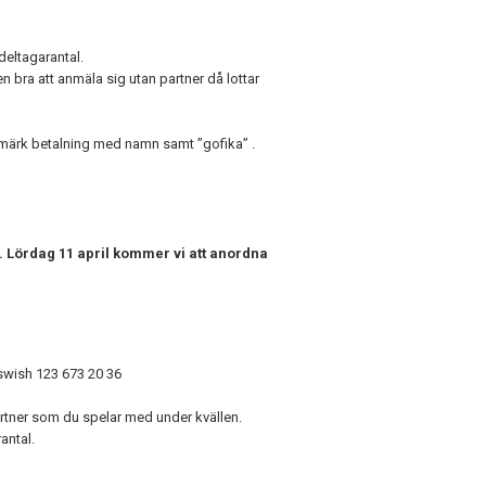
deltagarantal.
 bra att anmäla sig utan partner då lottar
 märk betalning med namn samt ”gofika” .
. Lördag 11 april kommer vi att anordna
 swish 123 673 20 36
artner som du spelar med under kvällen.
antal.