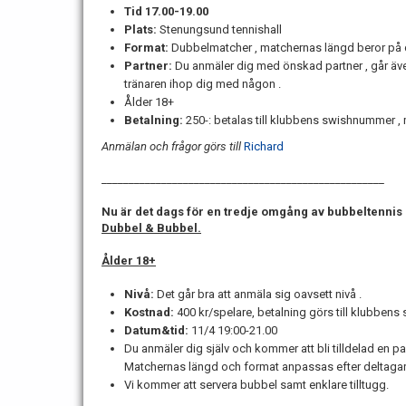
Tid 17.00-19.00
Plats:
Stenungsund tennishall
Format:
Dubbelmatcher , matchernas längd beror på 
Partner:
Du anmäler dig med önskad partner , går även
tränaren ihop dig med någon .
Ålder 18+
Betalning:
250-: betalas till klubbens swishnummer ,
Anmälan och frågor görs till
Richard
____________________________________________________
Nu är det dags för en tredje omgång av bubbeltennis 
Dubbel & Bubbel.
Ålder 18+
Nivå:
Det går bra att anmäla sig oavsett nivå .
Kostnad:
400 kr/spelare, betalning görs till klubbens
Datum&tid:
11/4 19:00-21.00
Du anmäler dig själv och kommer att bli tilldelad en p
Matchernas längd och format anpassas efter deltagar
Vi kommer att servera bubbel samt enklare tilltugg.