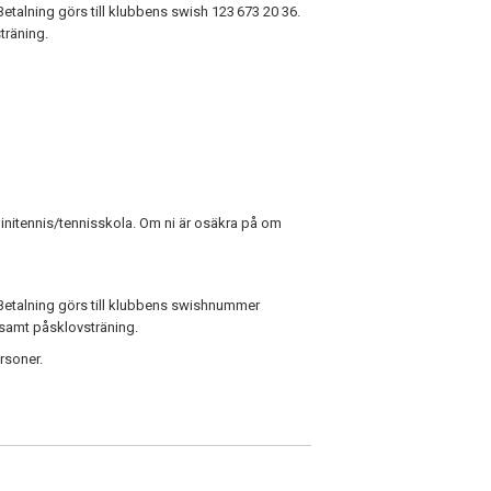
Betalning görs till klubbens swish 123 673 20 36.
träning.
initennis/tennisskola. Om ni är osäkra på om
 Betalning görs till klubbens swishnummer
samt påsklovsträning.
ersoner.