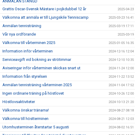
ANMÄLAN STÄNGD
Grattis Oscar-Svensk Mästare i pojkdubbel 12 år
2025-04-23
Välkomna att anmäla er till Ljungskile Tenniscamp
2025-03-23 16:41
Anmälan tennisträning
2025-03-19 17:11
Vår nya ordförande
2025-03-19
Välkomna till vårterminen 2025
2025-01-05 16:35
Information inför vårterminen
2024-12-16 12:04
Serviceavgift vid bokning av strötimmar
2024-12-10 10:35
Aviseringar inför vårterminen skickas snart ut
2024-11-24 12:00
Information från styrelsen
2024-11-22 13:52
Anmälan tennisträning vårterminen 2025
2024-11-04 17:52
Ingen ordinarie träning på höstlovet
2024-10-26 12:00
Höstlovsaktiviteter
2024-10-13 21:20
Välkomna önskar tränarna!
2024-08-27 08:18
Välkomna till höstterminen
2024-08-21 12:03
Utomhusterminen återstartar 5 augusti
2024-08-02 16:51