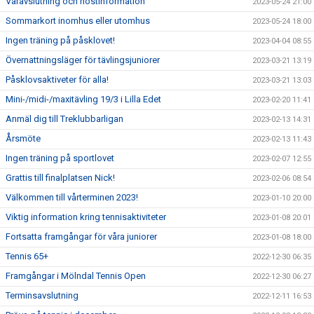
Våravslutning och höstinformation
2023-05-24 21:00
Sommarkort inomhus eller utomhus
2023-05-24 18:00
Ingen träning på påsklovet!
2023-04-04 08:55
Övernattningsläger för tävlingsjuniorer
2023-03-21 13:19
Påsklovsaktiveter för alla!
2023-03-21 13:03
Mini-/midi-/maxitävling 19/3 i Lilla Edet
2023-02-20 11:41
Anmäl dig till Treklubbarligan
2023-02-13 14:31
Årsmöte
2023-02-13 11:43
Ingen träning på sportlovet
2023-02-07 12:55
Grattis till finalplatsen Nick!
2023-02-06 08:54
Välkommen till vårterminen 2023!
2023-01-10 20:00
Viktig information kring tennisaktiviteter
2023-01-08 20:01
Fortsatta framgångar för våra juniorer
2023-01-08 18:00
Tennis 65+
2022-12-30 06:35
Framgångar i Mölndal Tennis Open
2022-12-30 06:27
Terminsavslutning
2022-12-11 16:53