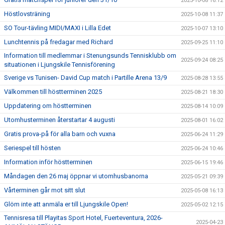
2025-10-08 16:12
Höstlovsträning
2025-10-08 11:37
SO Tour-tävling MIDI/MAXI i Lilla Edet
2025-10-07 13:10
Lunchtennis på fredagar med Richard
2025-09-25 11:10
Information till medlemmar i Stenungsunds Tennisklubb om
2025-09-24 08:25
situationen i Ljungskile Tennisförening
Sverige vs Tunisen- David Cup match i Partille Arena 13/9
2025-08-28 13:55
Välkommen till höstterminen 2025
2025-08-21 18:30
Uppdatering om höstterminen
2025-08-14 10:09
Utomhusterminen återstartar 4 augusti
2025-08-01 16:02
Gratis prova-på för alla barn och vuxna
2025-06-24 11:29
Seriespel till hösten
2025-06-24 10:46
Information inför höstterminen
2025-06-15 19:46
Måndagen den 26 maj öppnar vi utomhusbanorna
2025-05-21 09:39
Vårterminen går mot sitt slut
2025-05-08 16:13
Glöm inte att anmäla er till Ljungskile Open!
2025-05-02 12:15
Tennisresa till Playitas Sport Hotel, Fuerteventura, 2026-
2025-04-23