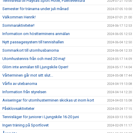
Tennisresa till Playitas Sport Hotel, Fuerteventura
2024-07-21 10:00
Semester för tränarna under juli månad
2024-07-05 10:00
Välkommen Henrik!
2024-07-01 21:00
Sommaraktiviteter!
2024-06-17 12:53
Information om höstterminens anmälan
2024-06-05 12:53
Nytt passagesystem till tennishallen
2024-06-04 12:50
Sommarkort till utomhusbanorna
2024-06-04 12:33
Utomhustennis från och med 20 maj!
2024-05-17 14:09
Glöm inte anmälan till Ljungskile Open!
2024-05-17 14:04
Vårterminen går mot sitt slut...
2024-05-08 17:44
Vårfix av utebanorna
2024-04-19 13:08
Information från styrelsen
2024-04-14 12:20
Aviseringar för utomhusterminen skickas ut inom kort
2024-04-03 15:08
Påsklovsaktiviteter
2024-03-24 17:15
Tennisläger för juniorer i Ljungskile 16-20 juni
2024-03-13 15:50
Ingen träning på Sportlovet
2024-02-09 11:17