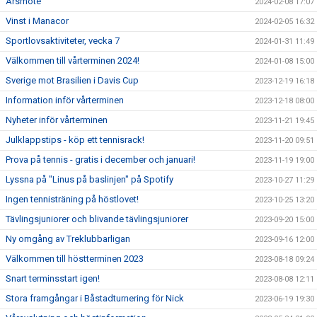
Årsmöte
2024-02-08 17:07
Vinst i Manacor
2024-02-05 16:32
Sportlovsaktiviteter, vecka 7
2024-01-31 11:49
Välkommen till vårterminen 2024!
2024-01-08 15:00
Sverige mot Brasilien i Davis Cup
2023-12-19 16:18
Information inför vårterminen
2023-12-18 08:00
Nyheter inför vårterminen
2023-11-21 19:45
Julklappstips - köp ett tennisrack!
2023-11-20 09:51
Prova på tennis - gratis i december och januari!
2023-11-19 19:00
Lyssna på "Linus på baslinjen" på Spotify
2023-10-27 11:29
Ingen tennisträning på höstlovet!
2023-10-25 13:20
Tävlingsjuniorer och blivande tävlingsjuniorer
2023-09-20 15:00
Ny omgång av Treklubbarligan
2023-09-16 12:00
Välkommen till höstterminen 2023
2023-08-18 09:24
Snart terminsstart igen!
2023-08-08 12:11
Stora framgångar i Båstadturnering för Nick
2023-06-19 19:30